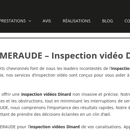
PRESTATIONS
AVIS
RÉALISATIONS
BLOG
CO
MERAUDE – Inspection vidéo 
rts chevronnés font de nous les leaders incontestés de l’
inspecti
ie, nos services d’inspection vidéo sont conçus pour vous aider à
 offrir une
inspection vidéos
Dinard
non invasive et précise. Not
ies et les obstructions, tout en minimisant les interruptions de s
DE, nous comprenons l’importance des résultats rapides. Notre éq
ettant de prendre des décisions éclairées en un clin d’œil.
EMERAUDE pour l’
inspection vidéos Dinard
de vos canalisations. A