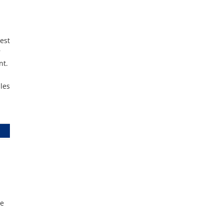
est
r
nt.
 les
le