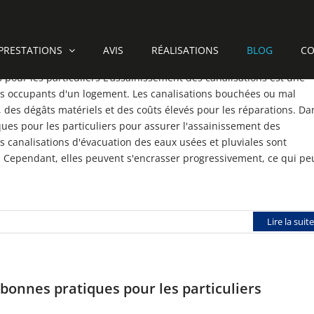
 bonnes pratiques pour les particuliers
PRESTATIONS
AVIS
RÉALISATIONS
BLOG
CO
 pour les particuliers L'assainissement des canalisations est une
 des occupants d'un logement. Les canalisations bouchées ou mal
des dégâts matériels et des coûts élevés pour les réparations. Da
ques pour les particuliers pour assurer l'assainissement des
es canalisations d'évacuation des eaux usées et pluviales sont
. Cependant, elles peuvent s'encrasser progressivement, ce qui pe
Lire la suite
 bonnes pratiques pour les particuliers