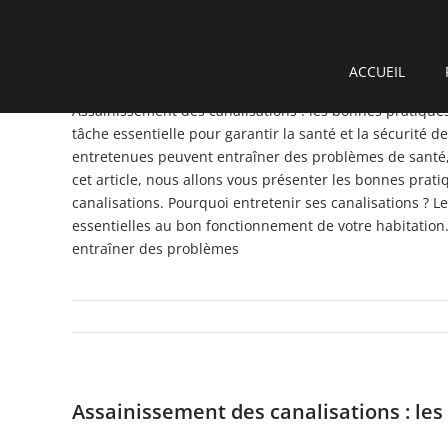
Passer
au
Assainissement des canalisations : les
contenu
ACCUEIL
Assainissement des canalisations : les bonnes pratiques
tâche essentielle pour garantir la santé et la sécurité
entretenues peuvent entraîner des problèmes de santé, 
cet article, nous allons vous présenter les bonnes prati
canalisations. Pourquoi entretenir ses canalisations ? L
essentielles au bon fonctionnement de votre habitation
entraîner des problèmes
Assainissement des canalisations : les