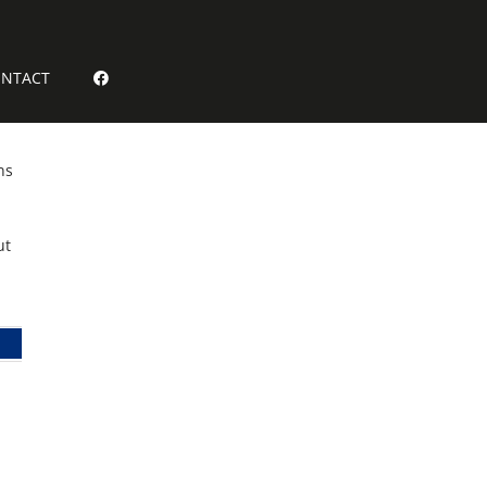
NTACT
ns
ut