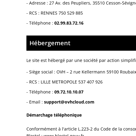
-
Adresse : 27 Av. des Peupliers, 35510 Cesson-Sévign
-
RCS : RENNES 750 529 885
- Téléphone :
02.99.83.72.16
Hébergement
Le site est hébergé par
une société par action simplifi
-
Siège social : OVH – 2 rue Kellermann 59100 Roubai
- RCS :
LILLE METROPOLE 537 407 926
- Téléphone :
09.72.10.10.07
- Email :
support@ovhcloud.com
Démarchage téléphonique
Conformément à l'article L.223-2 du Code de la consom
Bloctel :
www.bloctel.gouv.fr
.