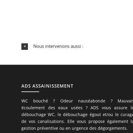
Nous intervenons aussi :
ADS ASSAINISSEMENT
WC bouché ? Odeur nauséabonde ? Mauvai
écoulement des eaux usées ? ADS vous assure l
débouchage WC, le débouchage égout et/ou le curag
de vos canalisations. Elle vous propose également l
gestion préventive ou en urgence des dégorgements.